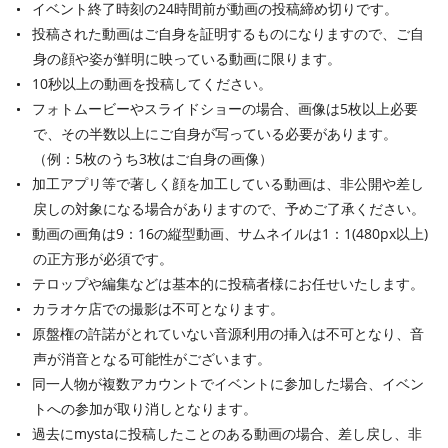
イベント終了時刻の24時間前が動画の投稿締め切りです。
投稿された動画はご自身を証明するものになりますので、ご自
身の顔や姿が鮮明に映っている動画に限ります。
10秒以上の動画を投稿してください。
フォトムービーやスライドショーの場合、画像は5枚以上必要
で、その半数以上にご自身が写っている必要があります。
（例：5枚のうち3枚はご自身の画像）
加工アプリ等で著しく顔を加工している動画は、非公開や差し
戻しの対象になる場合がありますので、予めご了承ください。
動画の画角は9：16の縦型動画、サムネイルは1：1(480px以上)
の正方形が必須です。
テロップや編集などは基本的に投稿者様にお任せいたします。
カラオケ店での撮影は不可となります。
原盤権の許諾がとれていない音源利用の挿入は不可となり、音
声が消音となる可能性がございます。
同一人物が複数アカウントでイベントに参加した場合、イベン
トへの参加が取り消しとなります。
過去にmystaに投稿したことのある動画の場合、差し戻し、非