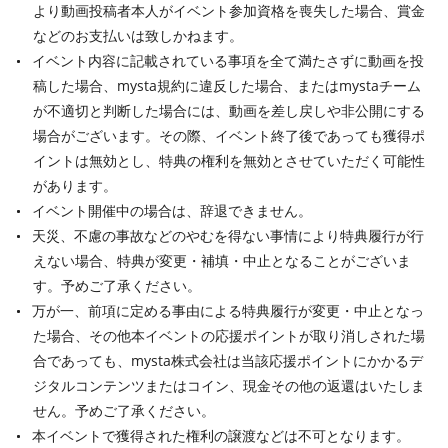
より動画投稿者本人がイベント参加資格を喪失した場合、賞金
などのお支払いは致しかねます。
イベント内容に記載されている事項を全て満たさずに動画を投
稿した場合、mysta規約に違反した場合、またはmystaチーム
が不適切と判断した場合には、動画を差し戻しや非公開にする
場合がございます。その際、イベント終了後であっても獲得ポ
イントは無効とし、特典の権利を無効とさせていただく可能性
があります。
イベント開催中の場合は、辞退できません。
天災、不慮の事故などのやむを得ない事情により特典履行が行
えない場合、特典が変更・補填・中止となることがございま
す。予めご了承ください。
万が一、前項に定める事由による特典履行が変更・中止となっ
た場合、その他本イベントの応援ポイントが取り消しされた場
合であっても、mysta株式会社は当該応援ポイントにかかるデ
ジタルコンテンツまたはコイン、現金その他の返還はいたしま
せん。予めご了承ください。
本イベントで獲得された権利の譲渡などは不可となります。