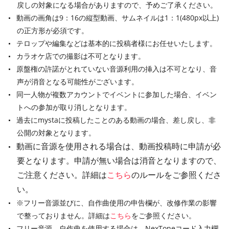
戻しの対象になる場合がありますので、予めご了承ください。
動画の画角は9：16の縦型動画、サムネイルは1：1(480px以上)
の正方形が必須です。
テロップや編集などは基本的に投稿者様にお任せいたします。
カラオケ店での撮影は不可となります。
原盤権の許諾がとれていない音源利用の挿入は不可となり、音
声が消音となる可能性がございます。
同一人物が複数アカウントでイベントに参加した場合、イベン
トへの参加が取り消しとなります。
過去にmystaに投稿したことのある動画の場合、差し戻し、非
公開の対象となります。
動画に音源を使用される場合は、動画投稿時に申請が必
要となります。申請が無い場合は消音となりますので、
ご注意ください。詳細は
こちら
のルールをご参照くださ
い。
※フリー音源並びに、自作曲使用の申告欄が、改修作業の影響
で整っておりません。詳細は
こちら
をご参照ください。
フリー音源、自作曲を使用する場合は、NexToneコード入力欄