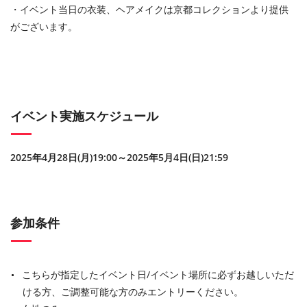
・イベント当日の衣装、ヘアメイクは京都コレクションより提供
がございます。
イベント実施スケジュール
2025
年
4
月
28
日
(
月
)19:00
～
2025
年
5
月
4
日
(
日
)21:59
参加条件
こちらが指定したイベント日/イベント場所に必ずお越しいただ
ける方、ご調整可能な方のみエントリーください。