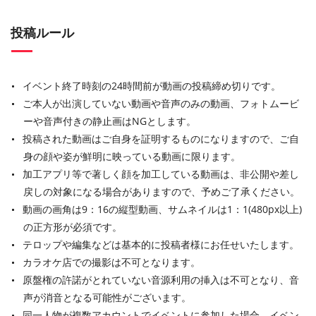
投稿ルール
イベント終了時刻の24時間前が動画の投稿締め切りです。
ご本人が出演していない動画や音声のみの動画、フォトムービ
ーや音声付きの静止画はNGとします。
投稿された動画はご自身を証明するものになりますので、ご自
身の顔や姿が鮮明に映っている動画に限ります。
加工アプリ等で著しく顔を加工している動画は、非公開や差し
戻しの対象になる場合がありますので、予めご了承ください。
動画の画角は9：16の縦型動画、サムネイルは1：1(480px以上)
の正方形が必須です。
テロップや編集などは基本的に投稿者様にお任せいたします。
カラオケ店での撮影は不可となります。
原盤権の許諾がとれていない音源利用の挿入は不可となり、音
声が消音となる可能性がございます。
同一人物が複数アカウントでイベントに参加した場合、イベン