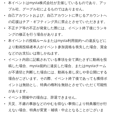
本イベントはmysta株式会社が主催しているものであり、アッ
プル社、グーグル社によるものではありません。
自己アカウントおよび、自己アカウントに準じるアカウントへ
の応援はチア・ギフティング共に禁止とさせていただきます。
不正チア等の不正が発覚した際には、イベント終了後にランキ
ングの修正を行う場合があります。
本イベントの投稿ルールまたはmysta利用規約への違反などに
より動画投稿者本人がイベント参加資格を喪失した場合、賞金
などのお支払いは致しかねます。
イベント内容に記載されている事項を全て満たさずに動画を投
稿した場合、mysta規約に違反した場合、またはmystaチーム
が不適切と判断した場合には、動画を差し戻しや非公開にする
場合がございます。その際、イベント終了後であっても獲得ポ
イントは無効とし、特典の権利を無効とさせていただく可能性
があります。
イベント開催中の場合は、辞退できません。
天災、不慮の事故などのやむを得ない事情により特典履行が行
えない場合、特典が変更・補填・中止となることがございま