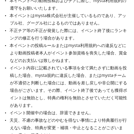
本イベントへの動画投稿およびチアに際し、mysta利用規約の
遵守をお願いいたします。
本イベントはmysta株式会社が主催しているものであり、アッ
プル社、グーグル社によるものではありません。
不正チア等の不正が発覚した際には、イベント終了後にランキ
ングの修正を行う場合があります。
本イベントの投稿ルールまたはmysta利用規約への違反などに
より動画投稿者本人がイベント参加資格を喪失した場合、賞金
などのお支払いは致しかねます。
イベント内容に記載されている事項を全て満たさずに動画を投
稿した場合、mysta規約に違反した場合、またはmystaチーム
が不適切と判断した場合には、動画を差し戻しや非公開にする
場合がございます。その際、イベント終了後であっても獲得ポ
イントは無効とし、特典の権利を無効とさせていただく可能性
があります。
イベント開催中の場合は、辞退できません。
天災、不慮の事故などのやむを得ない事情により特典履行が行
えない場合、特典が変更・補填・中止となることがございま