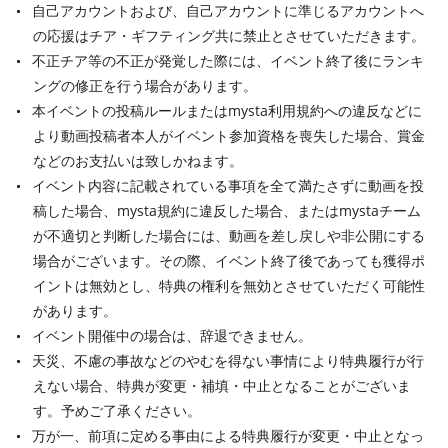
自己アカウントおよび、自己アカウントに準じるアカウントへ
の応援はチア・ギフティング共に禁止とさせていただきます。
不正チア等の不正が発覚した際には、イベント終了後にランキ
ングの修正を行う場合があります。
本イベントの投稿ルールまたはmysta利用規約への違反などに
より動画投稿者本人がイベント参加資格を喪失した場合、賞金
などのお支払いは致しかねます。
イベント内容に記載されている事項を全て満たさずに動画を投
稿した場合、mysta規約に違反した場合、またはmystaチーム
が不適切と判断した場合には、動画を差し戻しや非公開にする
場合がございます。その際、イベント終了後であっても獲得ポ
イントは無効とし、特典の権利を無効とさせていただく可能性
があります。
イベント開催中の場合は、辞退できません。
天災、不慮の事故などのやむを得ない事情により特典履行が行
えない場合、特典が変更・補填・中止となることがございま
す。予めご了承ください。
万が一、前項に定める事由による特典履行が変更・中止となっ