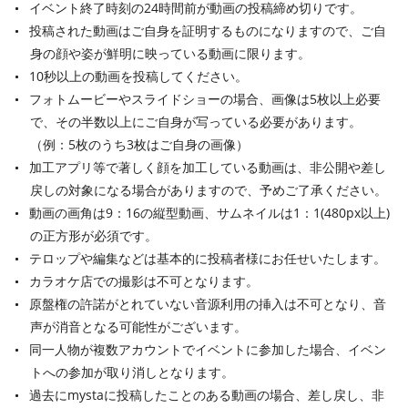
イベント終了時刻の24時間前が動画の投稿締め切りです。
投稿された動画はご自身を証明するものになりますので、ご自
身の顔や姿が鮮明に映っている動画に限ります。
10秒以上の動画を投稿してください。
フォトムービーやスライドショーの場合、画像は5枚以上必要
で、その半数以上にご自身が写っている必要があります。
（例：5枚のうち3枚はご自身の画像）
加工アプリ等で著しく顔を加工している動画は、非公開や差し
戻しの対象になる場合がありますので、予めご了承ください。
動画の画角は9：16の縦型動画、サムネイルは1：1(480px以上)
の正方形が必須です。
テロップや編集などは基本的に投稿者様にお任せいたします。
カラオケ店での撮影は不可となります。
原盤権の許諾がとれていない音源利用の挿入は不可となり、音
声が消音となる可能性がございます。
同一人物が複数アカウントでイベントに参加した場合、イベン
トへの参加が取り消しとなります。
過去にmystaに投稿したことのある動画の場合、差し戻し、非