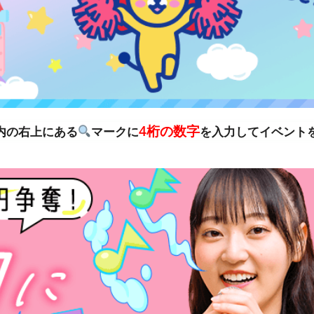
4桁の数字
リ内の右上にある
マークに
を入力してイベント