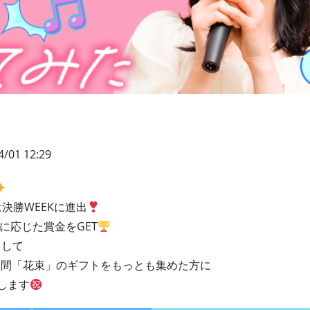
4/01 12:29
は決勝WEEKに進出
クに応じた賞金をGET
として
の期間「花束」のギフトをもっとも集めた方に
します