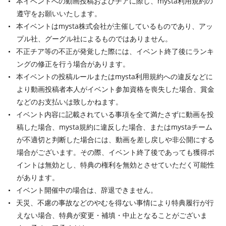
本イベントへの動画投稿およびチアに際し、mysta利用規約の
遵守をお願いいたします。
本イベントはmysta株式会社が主催しているものであり、アッ
プル社、グーグル社によるものではありません。
不正チア等の不正が発覚した際には、イベント終了後にランキ
ングの修正を行う場合があります。
本イベントの投稿ルールまたはmysta利用規約への違反などに
より動画投稿者本人がイベント参加資格を喪失した場合、賞金
などのお支払いは致しかねます。
イベント内容に記載されている事項を全て満たさずに動画を投
稿した場合、mysta規約に違反した場合、またはmystaチーム
が不適切と判断した場合には、動画を差し戻しや非公開にする
場合がございます。その際、イベント終了後であっても獲得ポ
イントは無効とし、特典の権利を無効とさせていただく可能性
があります。
イベント開催中の場合は、辞退できません。
天災、不慮の事故などのやむを得ない事情により特典履行が行
えない場合、特典が変更・補填・中止となることがございま