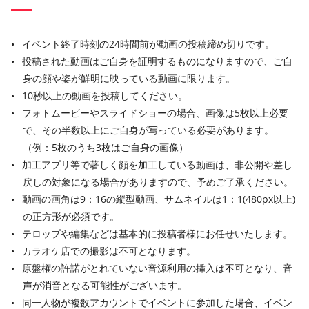
イベント終了時刻の24時間前が動画の投稿締め切りです。
投稿された動画はご自身を証明するものになりますので、ご自
身の顔や姿が鮮明に映っている動画に限ります。
10秒以上の動画を投稿してください。
フォトムービーやスライドショーの場合、画像は5枚以上必要
で、その半数以上にご自身が写っている必要があります。
（例：5枚のうち3枚はご自身の画像）
加工アプリ等で著しく顔を加工している動画は、非公開や差し
戻しの対象になる場合がありますので、予めご了承ください。
動画の画角は9：16の縦型動画、サムネイルは1：1(480px以上)
の正方形が必須です。
テロップや編集などは基本的に投稿者様にお任せいたします。
カラオケ店での撮影は不可となります。
原盤権の許諾がとれていない音源利用の挿入は不可となり、音
声が消音となる可能性がございます。
同一人物が複数アカウントでイベントに参加した場合、イベン