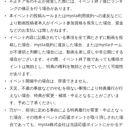
不正チア等の不正が発覚した際には、イベント終了後にランキ
ングの修正を行う場合があります。
本イベントの投稿ルールまたはmysta利用規約への違反などに
より動画投稿者本人がイベント参加資格を喪失した場合、賞金
などのお支払いは致しかねます。
イベント内容に記載されている事項を全て満たさずに動画を投
稿した場合、mysta規約に違反した場合、またはmystaチーム
が不適切と判断した場合には、動画を差し戻しや非公開にする
場合がございます。その際、イベント終了後であっても獲得ポ
イントは無効とし、特典の権利を無効とさせていただく可能性
があります。
イベント開催中の場合は、辞退できません。
天災、不慮の事故などのやむを得ない事情により特典履行が行
えない場合、特典が変更・補填・中止となることがございま
す。予めご了承ください。
万が一、前項に定める事由による特典履行が変更・中止となっ
た場合、その他本イベントの応援ポイントが取り消しされた場
合であっても、mysta株式会社は当該応援ポイントにかかるデ