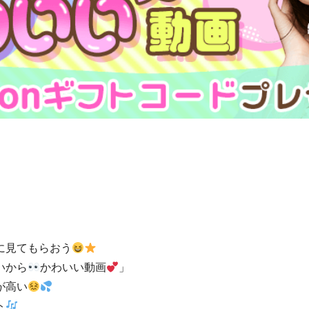
に見てもらおう
いから
かわいい動画
」
が高い
ト