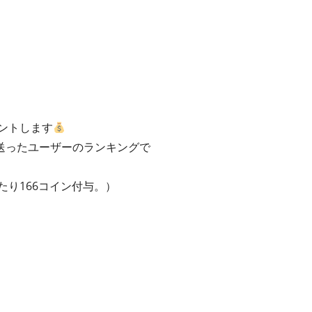
ントします
送ったユーザーのランキングで
たり166コイン付与。）