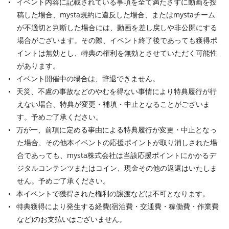
イベント内容に記載されている事項を全て満たさずに動画を投
稿した場合、mysta規約に違反した場合、またはmystaチーム
が不適切と判断した場合には、動画を差し戻しや非公開にする
場合がございます。その際、イベント終了後であっても獲得ポ
イントは無効とし、特典の権利を無効とさせていただく可能性
があります。
イベント開催中の場合は、辞退できません。
天災、不慮の事故などのやむを得ない事情により特典履行が行
えない場合、特典が変更・補填・中止となることがございま
す。予めご了承ください。
万が一、前項に定める事由による特典履行が変更・中止となっ
た場合、その他本イベントの応援ポイントが取り消しされた場
合であっても、mysta株式会社は当該応援ポイントにかかるデ
ジタルコンテンツまたはコイン、現金その他の返還はいたしま
せん。予めご了承ください。
本イベントで獲得された権利の譲渡などは不可となります。
特典獲得により発生する経費(宿泊費・交通費・稼働費・作業費
など)のお支払いはございません。