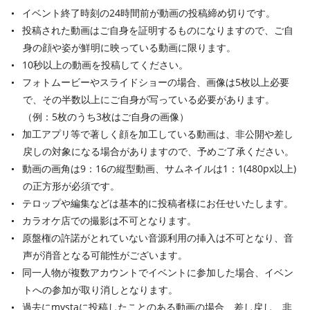
イベント終了時刻の24時間前が動画の投稿締め切りです。
投稿された動画はご自身を証明するものになりますので、ご自
身の顔や姿が鮮明に映っている動画に限ります。
10秒以上の動画を投稿してください。
フォトムービーやスライドショーの場合、画像は5枚以上必要
で、その半数以上にご自身が写っている必要があります。
（例：5枚のうち3枚はご自身の画像）
加工アプリ等で著しく顔を加工している動画は、非公開や差し
戻しの対象になる場合がありますので、予めご了承ください。
動画の画角は9：16の縦型動画、サムネイルは1：1(480px以上)
の正方形が必須です。
テロップや編集などは基本的に投稿者様にお任せいたします。
カラオケ店での撮影は不可となります。
原盤権の許諾がとれていない音源利用の挿入は不可となり、音
声が消音となる可能性がございます。
同一人物が複数アカウントでイベントに参加した場合、イベン
トへの参加が取り消しとなります。
過去にmystaに投稿したことのある動画の場合、差し戻し、非