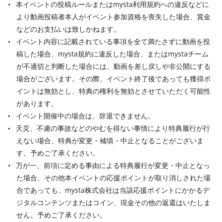
本イベントの投稿ルールまたはmysta利用規約への違反などに
より動画投稿者本人がイベント参加資格を喪失した場合、賞金
などのお支払いは致しかねます。
イベント内容に記載されている事項を全て満たさずに動画を投
稿した場合、mysta規約に違反した場合、またはmystaチーム
が不適切と判断した場合には、動画を差し戻しや非公開にする
場合がございます。その際、イベント終了後であっても獲得ポ
イントは無効とし、特典の権利を無効とさせていただく可能性
があります。
イベント開催中の場合は、辞退できません。
天災、不慮の事故などのやむを得ない事情により特典履行が行
えない場合、特典が変更・補填・中止となることがございま
す。予めご了承ください。
万が一、前項に定める事由による特典履行が変更・中止となっ
た場合、その他本イベントの応援ポイントが取り消しされた場
合であっても、mysta株式会社は当該応援ポイントにかかるデ
ジタルコンテンツまたはコイン、現金その他の返還はいたしま
せん。予めご了承ください。