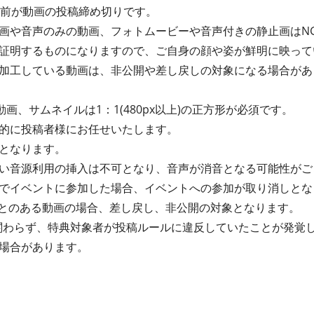
間前が動画の投稿締め切りです。
画や⾳声のみの動画、フォトムービーや⾳声付きの静⽌画はN
証明するものになりますので、ご⾃⾝の顔や姿が鮮明に映って
加⼯している動画は、⾮公開や差し戻しの対象になる場合があ
動画、サムネイルは1：1(480px以上)の正方形が必須です。
的に投稿者様にお任せいたします。
となります。
い⾳源利⽤の挿⼊は不可となり、⾳声が消⾳となる可能性がご
でイベントに参加した場合、イベントへの参加が取り消しとな
たことのある動画の場合、差し戻し、⾮公開の対象となります。
関わらず、特典対象者が投稿ルールに違反していたことが発覚
場合があります。