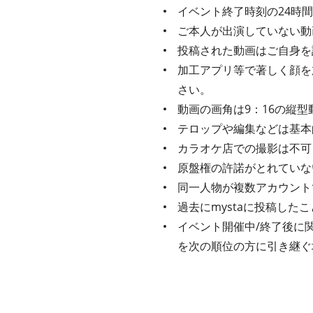
イベント終了時刻の24時
ご本⼈が出演していない動
投稿された動画はご⾃⾝を
加⼯アプリ等で著しく顔を
さい。
動画の画角は9：16の縦型
テロップや編集などは基本
カラオケ店での撮影は不可
原盤権の許諾がとれていな
同⼀⼈物が複数アカウント
過去にmystaに投稿し
イベント開催中/終了後に
を次の順位の方に引き継ぐ