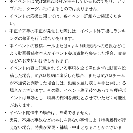
本イベントはmysta株式会社が主催しているものであり、アッ
プル社、グーグル社によるものではありません。
イベントの応援に関しては、各イベント詳細をご確認くださ
い。
不正チア等の不正が発覚した際には、イベント終了後にランキ
ングの修正を行う場合があります。
本イベントの投稿ルールまたはmysta利用規約への違反などに
より動画投稿者本人がイベント参加資格を喪失した場合、賞金
などのお支払いは致しかねます。
イベント内容に記載されている事項を全て満たさずに動画を投
稿した場合、mysta規約に違反した場合、またはmystaチーム
が不適切と判断した場合には、動画を差し戻しや非公開にする
場合がございます。その際、イベント終了後であっても獲得ポ
イントは無効とし、特典の権利を無効とさせていただく可能性
があります。
イベント開催中の場合は、辞退できません。
天災、不慮の事故などのやむを得ない事情により特典履行が行
えない場合、特典が変更・補填・中止となることがございま