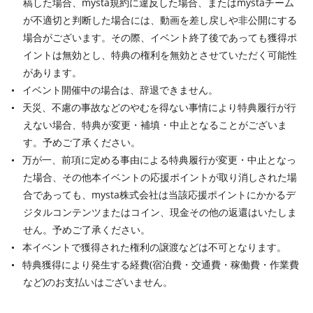
稿した場合、mysta規約に違反した場合、またはmystaチーム
が不適切と判断した場合には、動画を差し戻しや非公開にする
場合がございます。その際、イベント終了後であっても獲得ポ
イントは無効とし、特典の権利を無効とさせていただく可能性
があります。
イベント開催中の場合は、辞退できません。
天災、不慮の事故などのやむを得ない事情により特典履行が行
えない場合、特典が変更・補填・中止となることがございま
す。予めご了承ください。
万が一、前項に定める事由による特典履行が変更・中止となっ
た場合、その他本イベントの応援ポイントが取り消しされた場
合であっても、mysta株式会社は当該応援ポイントにかかるデ
ジタルコンテンツまたはコイン、現金その他の返還はいたしま
せん。予めご了承ください。
本イベントで獲得された権利の譲渡などは不可となります。
特典獲得により発生する経費(宿泊費・交通費・稼働費・作業費
など)のお支払いはございません。