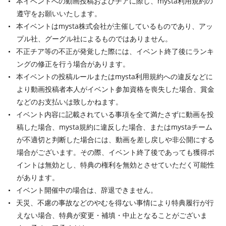
本イベントへの動画投稿およびチアに際し、mysta利用規約の
遵守をお願いいたします。
本イベントはmysta株式会社が主催しているものであり、アッ
プル社、グーグル社によるものではありません。
不正チア等の不正が発覚した際には、イベント終了後にランキ
ングの修正を行う場合があります。
本イベントの投稿ルールまたはmysta利用規約への違反などに
より動画投稿者本人がイベント参加資格を喪失した場合、賞金
などのお支払いは致しかねます。
イベント内容に記載されている事項を全て満たさずに動画を投
稿した場合、mysta規約に違反した場合、またはmystaチーム
が不適切と判断した場合には、動画を差し戻しや非公開にする
場合がございます。その際、イベント終了後であっても獲得ポ
イントは無効とし、特典の権利を無効とさせていただく可能性
があります。
イベント開催中の場合は、辞退できません。
天災、不慮の事故などのやむを得ない事情により特典履行が行
えない場合、特典が変更・補填・中止となることがございま