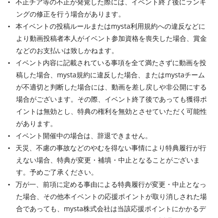
不正チア等の不正が発覚した際には、イベント終了後にランキ
ングの修正を行う場合があります。
本イベントの投稿ルールまたはmysta利用規約への違反などに
より動画投稿者本人がイベント参加資格を喪失した場合、賞金
などのお支払いは致しかねます。
イベント内容に記載されている事項を全て満たさずに動画を投
稿した場合、mysta規約に違反した場合、またはmystaチーム
が不適切と判断した場合には、動画を差し戻しや非公開にする
場合がございます。その際、イベント終了後であっても獲得ポ
イントは無効とし、特典の権利を無効とさせていただく可能性
があります。
イベント開催中の場合は、辞退できません。
天災、不慮の事故などのやむを得ない事情により特典履行が行
えない場合、特典が変更・補填・中止となることがございま
す。予めご了承ください。
万が一、前項に定める事由による特典履行が変更・中止となっ
た場合、その他本イベントの応援ポイントが取り消しされた場
合であっても、mysta株式会社は当該応援ポイントにかかるデ