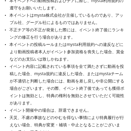
本イベントへの動画投稿およびチアに際し、mysta利用規約の
遵守をお願いいたします。
本イベントはmysta株式会社が主催しているものであり、アッ
プル社、グーグル社によるものではありません。
不正チア等の不正が発覚した際には、イベント終了後にランキ
ングの修正を行う場合があります。
本イベントの投稿ルールまたはmysta利用規約への違反などに
より動画投稿者本人がイベント参加資格を喪失した場合、賞金
などのお支払いは致しかねます。
イベント内容に記載されている事項を全て満たさずに動画を投
稿した場合、mysta規約に違反した場合、またはmystaチーム
が不適切と判断した場合には、動画を差し戻しや非公開にする
場合がございます。その際、イベント終了後であっても獲得ポ
イントは無効とし、特典の権利を無効とさせていただく可能性
があります。
イベント開催中の場合は、辞退できません。
天災、不慮の事故などのやむを得ない事情により特典履行が行
えない場合、特典が変更・補填・中止となることがございま