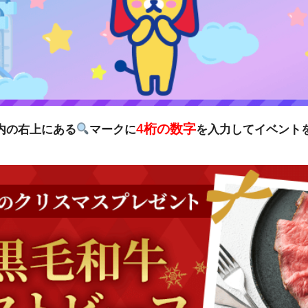
4桁の数字
リ内の右上にある
マークに
を入力してイベント