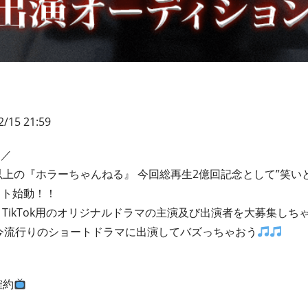
/15 21:59
／
以上の『ホラーちゃんねる』 今回総再生2億回記念として”笑い
クト始動！！
orts＆TikTok用のオリジナルドラマの主演及び出演者を大募集し
今流行りのショートドラマに出演してバズっちゃおう
確約