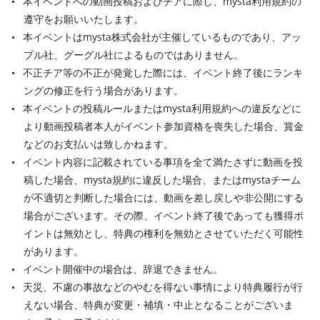
本イベントへの動画投稿およびチアに際し、mysta利用規約の
遵守をお願いいたします。
本イベントはmysta株式会社が主催しているものであり、アッ
プル社、グーグル社によるものではありません。
不正チア等の不正が発覚した際には、イベント終了後にランキ
ングの修正を行う場合があります。
本イベントの投稿ルールまたはmysta利用規約への違反などに
より動画投稿者本人がイベント参加資格を喪失した場合、賞金
などのお支払いは致しかねます。
イベント内容に記載されている事項を全て満たさずに動画を投
稿した場合、mysta規約に違反した場合、またはmystaチーム
が不適切と判断した場合には、動画を差し戻しや非公開にする
場合がございます。その際、イベント終了後であっても獲得ポ
イントは無効とし、特典の権利を無効とさせていただく可能性
があります。
イベント開催中の場合は、辞退できません。
天災、不慮の事故などのやむを得ない事情により特典履行が行
えない場合、特典が変更・補填・中止となることがございま