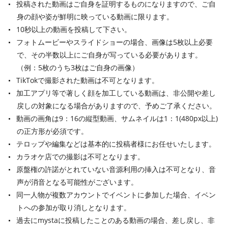
投稿された動画はご自身を証明するものになりますので、ご自
身の顔や姿が鮮明に映っている動画に限ります。
10秒以上の動画を投稿して下さい。
フォトムービーやスライドショーの場合、画像は5枚以上必要
で、その半数以上にご自身が写っている必要があります。
（例：5枚のうち3枚はご自身の画像）
TikTokで撮影された動画は不可となります。
加工アプリ等で著しく顔を加工している動画は、非公開や差し
戻しの対象になる場合がありますので、予めご了承ください。
動画の画角は9：16の縦型動画、サムネイルは1：1(480px以上)
の正方形が必須です。
テロップや編集などは基本的に投稿者様にお任せいたします。
カラオケ店での撮影は不可となります。
原盤権の許諾がとれていない音源利用の挿入は不可となり、音
声が消音となる可能性がございます。
同一人物が複数アカウントでイベントに参加した場合、イベン
トへの参加が取り消しとなります。
過去にmystaに投稿したことのある動画の場合、差し戻し、非