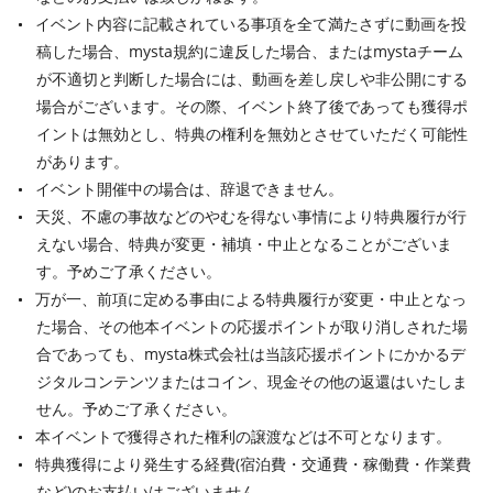
イベント内容に記載されている事項を全て満たさずに動画を投
稿した場合、mysta規約に違反した場合、またはmystaチーム
が不適切と判断した場合には、動画を差し戻しや非公開にする
場合がございます。その際、イベント終了後であっても獲得ポ
イントは無効とし、特典の権利を無効とさせていただく可能性
があります。
イベント開催中の場合は、辞退できません。
天災、不慮の事故などのやむを得ない事情により特典履行が行
えない場合、特典が変更・補填・中止となることがございま
す。予めご了承ください。
万が一、前項に定める事由による特典履行が変更・中止となっ
た場合、その他本イベントの応援ポイントが取り消しされた場
合であっても、mysta株式会社は当該応援ポイントにかかるデ
ジタルコンテンツまたはコイン、現金その他の返還はいたしま
せん。予めご了承ください。
本イベントで獲得された権利の譲渡などは不可となります。
特典獲得により発生する経費(宿泊費・交通費・稼働費・作業費
など)のお支払いはございません。