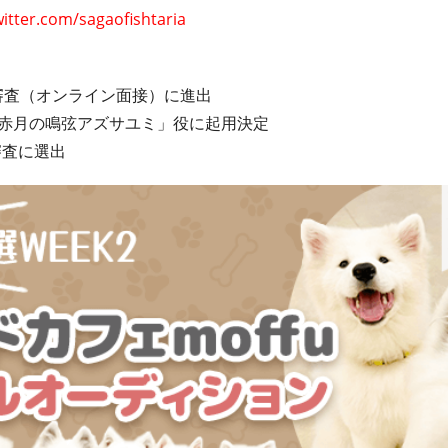
witter.com/sagaofishtaria
審査（オンライン面接）に進出
赤月の鳴弦アズサユミ」役に起用決定
審査に選出