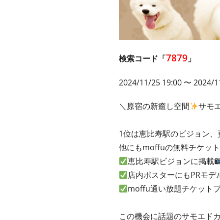
7879
検索コード「
」
2024/11/25 19:00 〜 2024/1
＼原宿の新癒し空間
サモエ
1位は恵比寿駅のビジョン、
他にもmoffuの無料チケッ
恵比寿駅ビジョンに掲載
店内ポスターにもPRモデ
moffu通い放題チケット
この機会に話題のサモエドカ