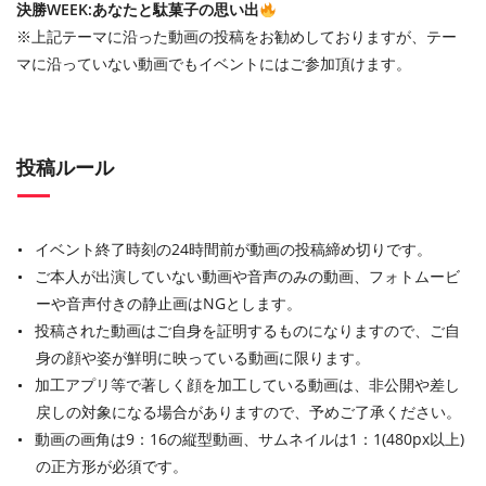
決勝WEEK:あなたと駄菓子の思い出
※上記テーマに沿った動画の投稿をお勧めしておりますが、テー
マに沿っていない動画でもイベントにはご参加頂けます。
投稿ルール
イベント終了時刻の24時間前が動画の投稿締め切りです。
ご本⼈が出演していない動画や⾳声のみの動画、フォトムービ
ーや⾳声付きの静⽌画はNGとします。
投稿された動画はご⾃⾝を証明するものになりますので、ご⾃
⾝の顔や姿が鮮明に映っている動画に限ります。
加⼯アプリ等で著しく顔を加⼯している動画は、⾮公開や差し
戻しの対象になる場合がありますので、予めご了承ください。
動画の画⾓は9：16の縦型動画、サムネイルは1：1(480px以上)
の正⽅形が必須です。