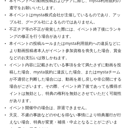
本イベントへの動画投稿およびチアに際し、mysta利用規約の
遵守をお願いいたします。
本イベントはmysta株式会社が主催しているものであり、アッ
プル社、グーグル社によるものではありません。
不正チア等の不正が発覚した際には、イベント終了後にランキ
ングの修正を行う場合があります。
本イベントの投稿ルールまたはmysta利用規約への違反などに
より動画投稿者本人がイベント参加資格を喪失した場合、賞金
などのお支払いは致しかねます。
イベント内容に記載されている事項を全て満たさずに動画を投
稿した場合、mysta規約に違反した場合、またはmystaチーム
が不適切と判断した場合には、動画を差し戻しや非公開にする
場合がございます。その際、イベント終了後であっても獲得ポ
イントは無効とし、特典の権利を無効とさせていただく可能性
があります。
イベント開催中の場合は、辞退できません。
天災、不慮の事故などのやむを得ない事情により特典履行が行
えない場合、特典が変更・補填・中止となることがございま