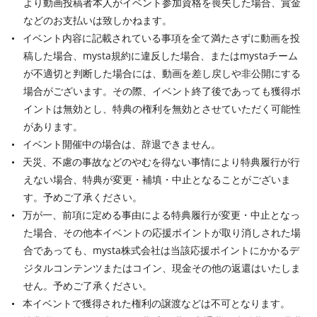
より動画投稿者本人がイベント参加資格を喪失した場合、賞金
などのお支払いは致しかねます。
イベント内容に記載されている事項を全て満たさずに動画を投
稿した場合、mysta規約に違反した場合、またはmystaチーム
が不適切と判断した場合には、動画を差し戻しや非公開にする
場合がございます。その際、イベント終了後であっても獲得ポ
イントは無効とし、特典の権利を無効とさせていただく可能性
があります。
イベント開催中の場合は、辞退できません。
天災、不慮の事故などのやむを得ない事情により特典履行が行
えない場合、特典が変更・補填・中止となることがございま
す。予めご了承ください。
万が一、前項に定める事由による特典履行が変更・中止となっ
た場合、その他本イベントの応援ポイントが取り消しされた場
合であっても、mysta株式会社は当該応援ポイントにかかるデ
ジタルコンテンツまたはコイン、現金その他の返還はいたしま
せん。予めご了承ください。
本イベントで獲得された権利の譲渡などは不可となります。