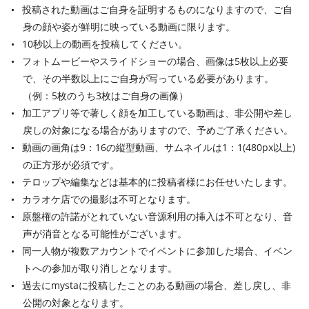
投稿された動画はご自身を証明するものになりますので、ご自
身の顔や姿が鮮明に映っている動画に限ります。
10秒以上の動画を投稿してください。
フォトムービーやスライドショーの場合、画像は5枚以上必要
で、その半数以上にご自身が写っている必要があります。
（例：5枚のうち3枚はご自身の画像）
加工アプリ等で著しく顔を加工している動画は、非公開や差し
戻しの対象になる場合がありますので、予めご了承ください。
動画の画角は9：16の縦型動画、サムネイルは1：1(480px以上)
の正方形が必須です。
テロップや編集などは基本的に投稿者様にお任せいたします。
カラオケ店での撮影は不可となります。
原盤権の許諾がとれていない音源利用の挿入は不可となり、音
声が消音となる可能性がございます。
同一人物が複数アカウントでイベントに参加した場合、イベン
トへの参加が取り消しとなります。
過去にmystaに投稿したことのある動画の場合、差し戻し、非
公開の対象となります。