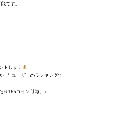
可能です。
ントします
送ったユーザーのランキングで
たり166コイン付与。）