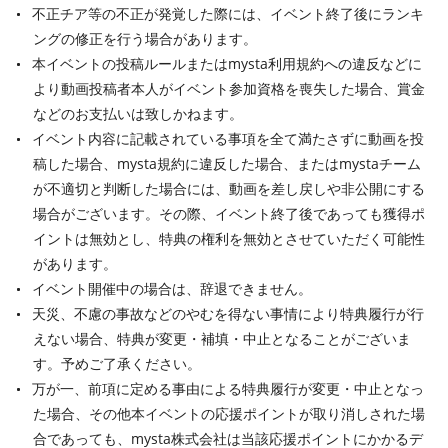
不正チア等の不正が発覚した際には、イベント終了後にランキ
ングの修正を行う場合があります。
本イベントの投稿ルールまたはmysta利用規約への違反などに
より動画投稿者本人がイベント参加資格を喪失した場合、賞金
などのお支払いは致しかねます。
イベント内容に記載されている事項を全て満たさずに動画を投
稿した場合、mysta規約に違反した場合、またはmystaチーム
が不適切と判断した場合には、動画を差し戻しや非公開にする
場合がございます。その際、イベント終了後であっても獲得ポ
イントは無効とし、特典の権利を無効とさせていただく可能性
があります。
イベント開催中の場合は、辞退できません。
天災、不慮の事故などのやむを得ない事情により特典履行が行
えない場合、特典が変更・補填・中止となることがございま
す。予めご了承ください。
万が一、前項に定める事由による特典履行が変更・中止となっ
た場合、その他本イベントの応援ポイントが取り消しされた場
合であっても、mysta株式会社は当該応援ポイントにかかるデ