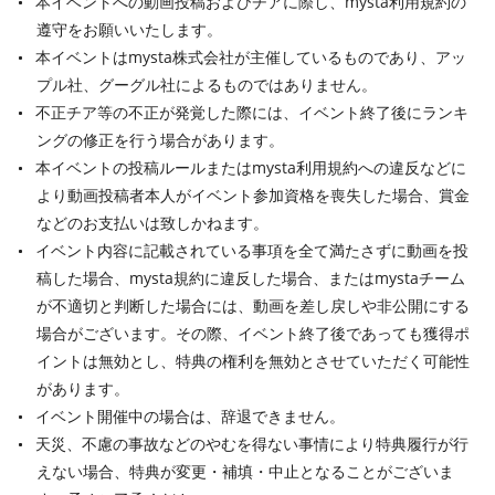
本イベントへの動画投稿およびチアに際し、mysta利用規約の
遵守をお願いいたします。
本イベントはmysta株式会社が主催しているものであり、アッ
プル社、グーグル社によるものではありません。
不正チア等の不正が発覚した際には、イベント終了後にランキ
ングの修正を行う場合があります。
本イベントの投稿ルールまたはmysta利用規約への違反などに
より動画投稿者本人がイベント参加資格を喪失した場合、賞金
などのお支払いは致しかねます。
イベント内容に記載されている事項を全て満たさずに動画を投
稿した場合、mysta規約に違反した場合、またはmystaチーム
が不適切と判断した場合には、動画を差し戻しや非公開にする
場合がございます。その際、イベント終了後であっても獲得ポ
イントは無効とし、特典の権利を無効とさせていただく可能性
があります。
イベント開催中の場合は、辞退できません。
天災、不慮の事故などのやむを得ない事情により特典履行が行
えない場合、特典が変更・補填・中止となることがございま