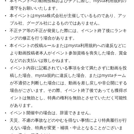
本イベントへの動画投稿およびチアに際し、mysta利用規約の
遵守をお願いいたします。
本イベントはmysta株式会社が主催しているものであり、アッ
プル社、グーグル社によるものではありません。
不正チア等の不正が発覚した際には、イベント終了後にランキ
ングの修正を行う場合があります。
本イベントの投稿ルールまたはmysta利用規約への違反などに
より動画投稿者本人がイベント参加資格を喪失した場合、賞金
などのお支払いは致しかねます。
イベント内容に記載されている事項を全て満たさずに動画を投
稿した場合、mysta規約に違反した場合、またはmystaチーム
が不適切と判断した場合には、動画を差し戻しや非公開にする
場合がございます。その際、イベント終了後であっても獲得ポ
イントは無効とし、特典の権利を無効とさせていただく可能性
があります。
イベント開催中の場合は、辞退できません。
天災、不慮の事故などのやむを得ない事情により特典履行が行
えない場合、特典が変更・補填・中止となることがございま