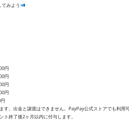
してみよう
00円
00円
00円
00円
0円
れます。出金と譲渡はできません。PayPay公式ストアでも利用
イベント終了後2ヶ月以内に付与します。