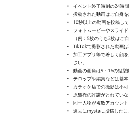
イベント終了時刻の24時
投稿された動画はご自身を
10秒以上の動画を投稿し
フォトムービーやスライド
（例：5枚のうち3枚はご
TikTokで撮影された動
加工アプリ等で著しく顔を
さい。
動画の画角は9：16の縦型
テロップや編集などは基本
カラオケ店での撮影は不可
原盤権の許諾がとれていな
同一人物が複数アカウント
過去にmystaに投稿し