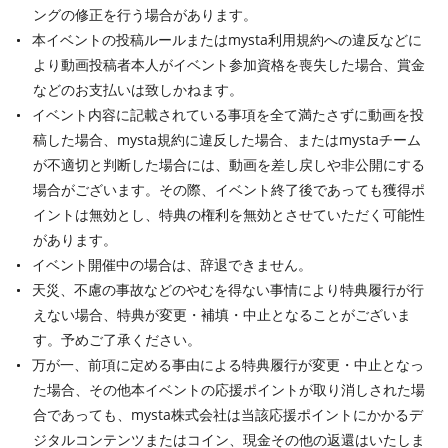
ングの修正を行う場合があります。
本イベントの投稿ルールまたはmysta利用規約への違反などに
より動画投稿者本人がイベント参加資格を喪失した場合、賞金
などのお支払いは致しかねます。
イベント内容に記載されている事項を全て満たさずに動画を投
稿した場合、mysta規約に違反した場合、またはmystaチーム
が不適切と判断した場合には、動画を差し戻しや非公開にする
場合がございます。その際、イベント終了後であっても獲得ポ
イントは無効とし、特典の権利を無効とさせていただく可能性
があります。
イベント開催中の場合は、辞退できません。
天災、不慮の事故などのやむを得ない事情により特典履行が行
えない場合、特典が変更・補填・中止となることがございま
す。予めご了承ください。
万が一、前項に定める事由による特典履行が変更・中止となっ
た場合、その他本イベントの応援ポイントが取り消しされた場
合であっても、mysta株式会社は当該応援ポイントにかかるデ
ジタルコンテンツまたはコイン、現金その他の返還はいたしま