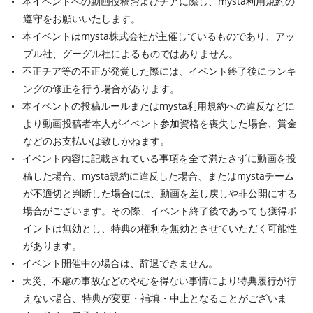
本イベントへの動画投稿およびチアに際し、mysta利用規約の
遵守をお願いいたします。
本イベントはmysta株式会社が主催しているものであり、アッ
プル社、グーグル社によるものではありません。
不正チア等の不正が発覚した際には、イベント終了後にランキ
ングの修正を行う場合があります。
本イベントの投稿ルールまたはmysta利用規約への違反などに
より動画投稿者本人がイベント参加資格を喪失した場合、賞金
などのお支払いは致しかねます。
イベント内容に記載されている事項を全て満たさずに動画を投
稿した場合、mysta規約に違反した場合、またはmystaチーム
が不適切と判断した場合には、動画を差し戻しや非公開にする
場合がございます。その際、イベント終了後であっても獲得ポ
イントは無効とし、特典の権利を無効とさせていただく可能性
があります。
イベント開催中の場合は、辞退できません。
天災、不慮の事故などのやむを得ない事情により特典履行が行
えない場合、特典が変更・補填・中止となることがございま