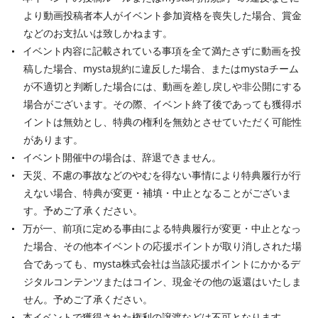
より動画投稿者本人がイベント参加資格を喪失した場合、賞金
などのお支払いは致しかねます。
イベント内容に記載されている事項を全て満たさずに動画を投
稿した場合、mysta規約に違反した場合、またはmystaチーム
が不適切と判断した場合には、動画を差し戻しや非公開にする
場合がございます。その際、イベント終了後であっても獲得ポ
イントは無効とし、特典の権利を無効とさせていただく可能性
があります。
イベント開催中の場合は、辞退できません。
天災、不慮の事故などのやむを得ない事情により特典履行が行
えない場合、特典が変更・補填・中止となることがございま
す。予めご了承ください。
万が一、前項に定める事由による特典履行が変更・中止となっ
た場合、その他本イベントの応援ポイントが取り消しされた場
合であっても、mysta株式会社は当該応援ポイントにかかるデ
ジタルコンテンツまたはコイン、現金その他の返還はいたしま
せん。予めご了承ください。
本イベントで獲得された権利の譲渡などは不可となります。