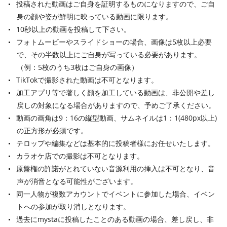
投稿された動画はご自身を証明するものになりますので、ご自
身の顔や姿が鮮明に映っている動画に限ります。
10秒以上の動画を投稿して下さい。
フォトムービーやスライドショーの場合、画像は5枚以上必要
で、その半数以上にご自身が写っている必要があります。
（例：5枚のうち3枚はご自身の画像）
TikTokで撮影された動画は不可となります。
加工アプリ等で著しく顔を加工している動画は、非公開や差し
戻しの対象になる場合がありますので、予めご了承ください。
動画の画角は9：16の縦型動画、サムネイルは1：1(480px以上)
の正方形が必須です。
テロップや編集などは基本的に投稿者様にお任せいたします。
カラオケ店での撮影は不可となります。
原盤権の許諾がとれていない音源利用の挿入は不可となり、音
声が消音となる可能性がございます。
同一人物が複数アカウントでイベントに参加した場合、イベン
トへの参加が取り消しとなります。
過去にmystaに投稿したことのある動画の場合、差し戻し、非