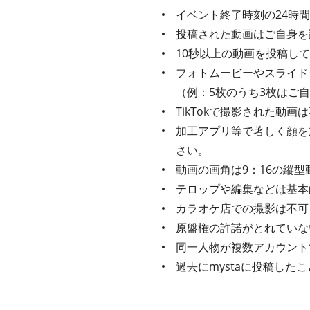
イベント終了時刻の24時
投稿された動画はご自身を
10秒以上の動画を投稿し
フォトムービーやスライド
（例：5枚のうち3枚はご
TikTokで撮影された動
加工アプリ等で著しく顔を
さい。
動画の画角は9：16の縦型
テロップや編集などは基本
カラオケ店での撮影は不可
原盤権の許諾がとれていな
同一人物が複数アカウント
過去にmystaに投稿し