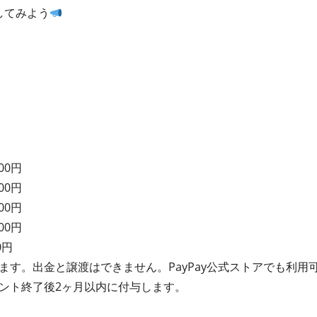
してみよう
00円
00円
00円
00円
0円
れます。出金と譲渡はできません。PayPay公式ストアでも利用
イベント終了後2ヶ月以内に付与します。