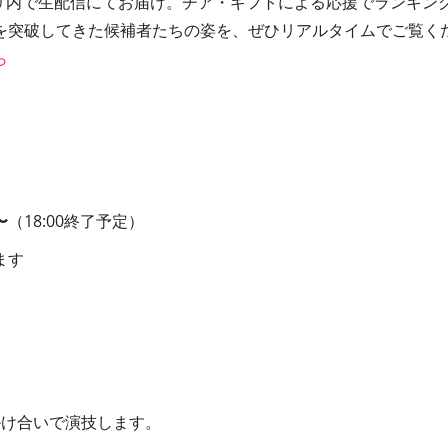
プリ内で生配信にてお届け。チア・ギフトによる応援でランキン
を突破してきた候補者たちの姿を、ぜひリアルタイムでご覧く
ら
〜
（18:00終了予定）
ます
掛け合いで演技します。