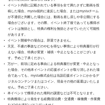
イベント内容に記載されている事項を全て満たさずに動画を投
稿した場合、mysta規約に違反した場合、またはmystaチーム
が不適切と判断した場合には、動画を差し戻しや非公開にする
場合がございます。その際、イベント終了後であっても獲得ポ
イントは無効とし、特典の権利を無効とさせていただく可能性
があります。
イベント開催中の場合は、辞退できません。
天災、不慮の事故などのやむを得ない事情により特典履行が行
えない場合、特典が変更・補填・中止となることがございま
す。予めご了承ください。
万が一、前項に定める事由による特典履行が変更・中止となっ
た場合、その他本イベントの応援ポイントが取り消しされた場
合であっても、mysta株式会社は当該応援ポイントにかかるデ
ジタルコンテンツまたはコイン、現金その他の返還はいたしま
せん。予めご了承ください。
本イベントで獲得された権利の譲渡などは不可となります。
特典獲得により発生する経費(宿泊費・交通費・稼働費・作業費
など)のお支払いはございません。