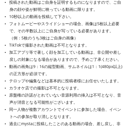
投稿された動画はご自身を証明するものになりますので、ご自
身の顔や姿が鮮明に映っている動画に限ります。
10秒以上の動画を投稿して下さい。
フォトムービーやスライドショーの場合、画像は5枚以上必要
で、その半数以上にご自身が写っている必要があります。
（例：5枚のうち3枚はご自身の画像）
TikTokで撮影された動画は不可となります。
加工アプリ等で著しく顔を加工している動画は、非公開や差し
戻しの対象になる場合がありますので、予めご了承ください。
動画の画角は9：16の縦型動画、サムネイルは1：1(480px以上)
の正方形が必須です。
テロップや編集などは基本的に投稿者様にお任せいたします。
カラオケ店での撮影は不可となります。
原盤権の許諾がとれていない音源利用の挿入は不可となり、音
声が消音となる可能性がございます。
同一人物が複数アカウントでイベントに参加した場合、イベン
トへの参加が取り消しとなります。
過去にmystaに投稿したことのある動画の場合、差し戻し、非