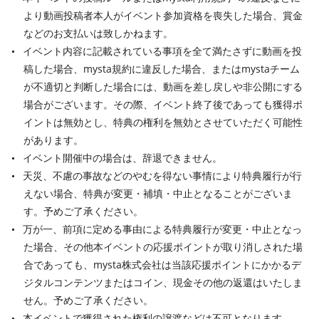
より動画投稿者本人がイベント参加資格を喪失した場合、賞金
などのお支払いは致しかねます。
イベント内容に記載されている事項を全て満たさずに動画を投
稿した場合、mysta規約に違反した場合、またはmystaチーム
が不適切と判断した場合には、動画を差し戻しや非公開にする
場合がございます。その際、イベント終了後であっても獲得ポ
イントは無効とし、特典の権利を無効とさせていただく可能性
があります。
イベント開催中の場合は、辞退できません。
天災、不慮の事故などのやむを得ない事情により特典履行が行
えない場合、特典が変更・補填・中止となることがございま
す。予めご了承ください。
万が一、前項に定める事由による特典履行が変更・中止となっ
た場合、その他本イベントの応援ポイントが取り消しされた場
合であっても、mysta株式会社は当該応援ポイントにかかるデ
ジタルコンテンツまたはコイン、現金その他の返還はいたしま
せん。予めご了承ください。
本イベントで獲得された権利の譲渡などは不可となります。