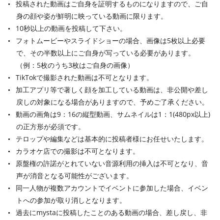
投稿された動画はご自身を証明するものになりますので、ご自
身の顔や姿が鮮明に映っている動画に限ります。
10秒以上の動画を投稿して下さい。
フォトムービーやスライドショーの場合、画像は5枚以上必要
で、その半数以上にご自身が写っている必要があります。
（例：5枚のうち3枚はご自身の画像）
TikTokで撮影された動画は不可となります。
加工アプリ等で著しく顔を加工している動画は、非公開や差し
戻しの対象になる場合がありますので、予めご了承ください。
動画の画角は9：16の縦型動画、サムネイルは1：1(480px以上)
の正方形が必須です。
テロップや編集などは基本的に投稿者様にお任せいたします。
カラオケ店での撮影は不可となります。
原盤権の許諾がとれていない音源利用の挿入は不可となり、音
声が消音となる可能性がございます。
同一人物が複数アカウントでイベントに参加した場合、イベン
トへの参加が取り消しとなります。
過去にmystaに投稿したことのある動画の場合、差し戻し、非