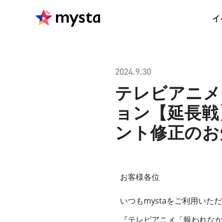
イ
2024.9.30
テレビアニメ
ョン【延長戦
ント修正のお知
お客様各位
いつもmystaをご利用い
『テレビアニメ「報われな