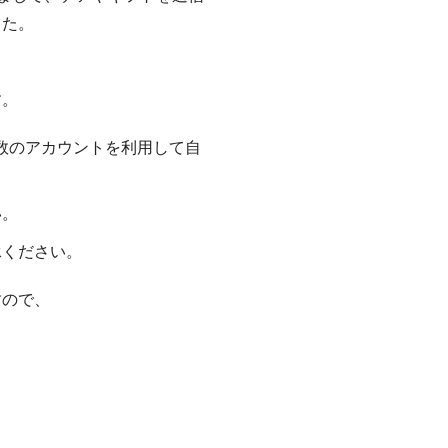
した。
す。
複数のアカウントを利用して自
い。
承ください。
すので、