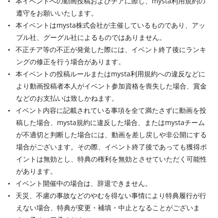
本イベントへの動画投稿およびチアに際し、mysta利用規約の
遵守をお願いいたします。
本イベントはmysta株式会社が主催しているものであり、アッ
プル社、グーグル社によるものではありません。
不正チア等の不正が発覚した際には、イベント終了後にランキ
ングの修正を行う場合があります。
本イベントの投稿ルールまたはmysta利用規約への違反などに
より動画投稿者本人がイベント参加資格を喪失した場合、賞金
などのお支払いは致しかねます。
イベント内容に記載されている事項を全て満たさずに動画を投
稿した場合、mysta規約に違反した場合、またはmystaチーム
が不適切と判断した場合には、動画を差し戻しや非公開にする
場合がございます。その際、イベント終了後であっても獲得ポ
イントは無効とし、特典の権利を無効とさせていただく可能性
があります。
イベント開催中の場合は、辞退できません。
天災、不慮の事故などのやむを得ない事情により特典履行が行
えない場合、特典が変更・補填・中止となることがございま