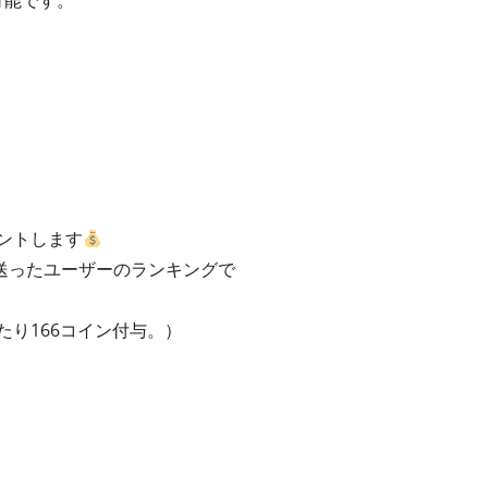
可能です。
ントします
送ったユーザーのランキングで
たり166コイン付与。）