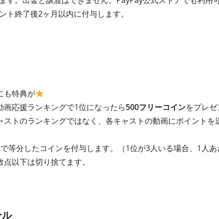
れます。出金と譲渡はできません。PayPay公式ストアでも利用
イベント終了後2ヶ月以内に付与します。
にも特典が
動画応援ランキングで1位になったら
500フリーコイン
をプレゼ
ャストのランキングではなく、各キャストの動画にポイントを
で等分したコインを付与します。（1位が3人いる場合、1人あ
数点以下は切り捨てます。
ール