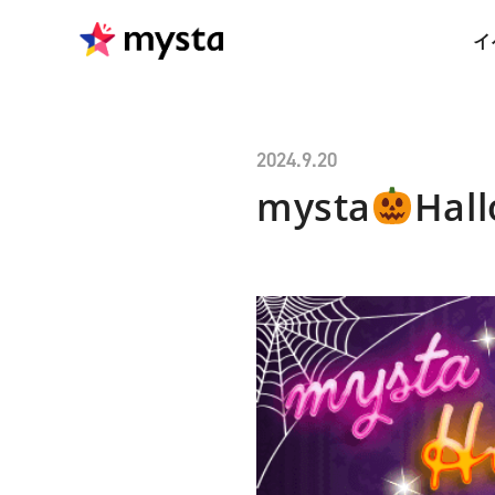
イ
2024.9.20
mysta
Hal