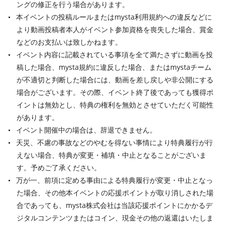
ングの修正を行う場合があります。
本イベントの投稿ルールまたはmysta利用規約への違反などに
より動画投稿者本人がイベント参加資格を喪失した場合、賞金
などのお支払いは致しかねます。
イベント内容に記載されている事項を全て満たさずに動画を投
稿した場合、mysta規約に違反した場合、またはmystaチーム
が不適切と判断した場合には、動画を差し戻しや非公開にする
場合がございます。その際、イベント終了後であっても獲得ポ
イントは無効とし、特典の権利を無効とさせていただく可能性
があります。
イベント開催中の場合は、辞退できません。
天災、不慮の事故などのやむを得ない事情により特典履行が行
えない場合、特典が変更・補填・中止となることがございま
す。予めご了承ください。
万が一、前項に定める事由による特典履行が変更・中止となっ
た場合、その他本イベントの応援ポイントが取り消しされた場
合であっても、mysta株式会社は当該応援ポイントにかかるデ
ジタルコンテンツまたはコイン、現金その他の返還はいたしま