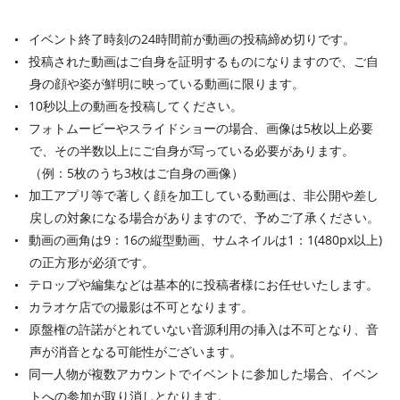
イベント終了時刻の24時間前が動画の投稿締め切りです。
投稿された動画はご自身を証明するものになりますので、ご自
身の顔や姿が鮮明に映っている動画に限ります。
10秒以上の動画を投稿してください。
フォトムービーやスライドショーの場合、画像は5枚以上必要
で、その半数以上にご自身が写っている必要があります。
（例：5枚のうち3枚はご自身の画像）
加工アプリ等で著しく顔を加工している動画は、非公開や差し
戻しの対象になる場合がありますので、予めご了承ください。
動画の画角は9：16の縦型動画、サムネイルは1：1(480px以上)
の正方形が必須です。
テロップや編集などは基本的に投稿者様にお任せいたします。
カラオケ店での撮影は不可となります。
原盤権の許諾がとれていない音源利用の挿入は不可となり、音
声が消音となる可能性がございます。
同一人物が複数アカウントでイベントに参加した場合、イベン
トへの参加が取り消しとなります。