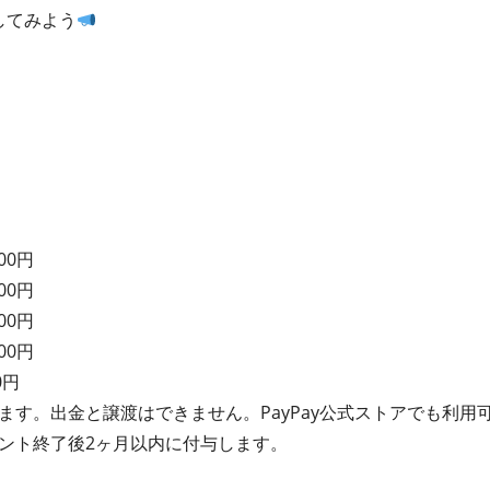
してみよう
00円
00円
00円
00円
0円
れます。出金と譲渡はできません。PayPay公式ストアでも利用
イベント終了後2ヶ月以内に付与します。