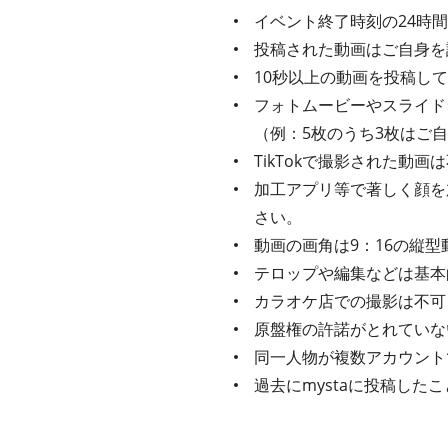
イベント終了時刻の24時
投稿された動画はご自身を
10秒以上の動画を投稿し
フォトムービーやスライド
（例：5枚のうち3枚はご
TikTokで撮影された動
加工アプリ等で著しく顔を
さい。
動画の画角は9：16の縦型
テロップや編集などは基本
カラオケ店での撮影は不可
原盤権の許諾がとれていな
同一人物が複数アカウント
過去にmystaに投稿し