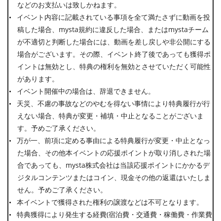
などのお支払いは致しかねます。
イベント内容に記載されている事項を全て満たさずに動画を投
稿した場合、mysta規約に違反した場合、またはmystaチーム
が不適切と判断した場合には、動画を差し戻しや非公開にする
場合がございます。その際、イベント終了後であっても獲得ポ
イントは無効とし、特典の権利を無効とさせていただく可能性
があります。
イベント開催中の場合は、辞退できません。
天災、不慮の事故などのやむを得ない事情により特典履行が行
えない場合、特典が変更・補填・中止となることがございま
す。予めご了承ください。
万が一、前項に定める事由による特典履行が変更・中止となっ
た場合、その他本イベントの応援ポイントが取り消しされた場
合であっても、mysta株式会社は当該応援ポイントにかかるデ
ジタルコンテンツまたはコイン、現金その他の返還はいたしま
せん。予めご了承ください。
本イベントで獲得された権利の譲渡などは不可となります。
特典獲得により発生する経費(宿泊費・交通費・稼働費・作業費