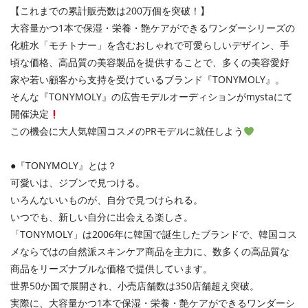
【これまでの累計販売数は200万個を突破！】
大容量かつ1本で保湿・栄養・艶ケアができるワンダーシリーズの
化粧水「モチトナー」を含むおしゃれで可愛らしいデザイン、手
頃な価格、高品質の美容製品を提供することで、多くの美容愛好
家や若い顧客から支持を受けているブランド『TONYMOLY』。
そんな『TONYMOLY』の広告モデルオーディションがmystaにて
開催決定
この機会に大人気韓国コスメのPRモデルに就任しよう
●『TONYMOLY』とは？
可愛いは、ジブンで見つける。
いろんないいものが、自分で見つけられる。
いつでも、新しい自分に出会える楽しさ。
「TONYMOLY」は2006年に韓国で誕生したブランドで、韓国コス
メならではの自然派スキンケア商品を主力に、数多くの高品質な
商品をリーズナブルな価格で提供しています。
世界50か国で展開され、小売店舗数は350店舗超え突破。
実際に、大容量かつ1本で保湿・栄養・艶ケアができるワンダーシ