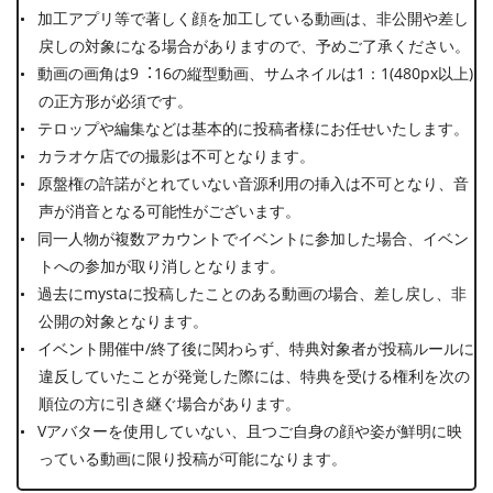
加⼯アプリ等で著しく顔を加⼯している動画は、⾮公開や差し
戻しの対象になる場合がありますので、予めご了承ください。
動画の画⾓は9︓16の縦型動画、サムネイルは1：1(480px以上)
の正⽅形が必須です。
テロップや編集などは基本的に投稿者様にお任せいたします。
カラオケ店での撮影は不可となります。
原盤権の許諾がとれていない⾳源利⽤の挿⼊は不可となり、⾳
声が消⾳となる可能性がございます。
同⼀⼈物が複数アカウントでイベントに参加した場合、イベン
トへの参加が取り消しとなります。
過去にmystaに投稿したことのある動画の場合、差し戻し、⾮
公開の対象となります。
イベント開催中/終了後に関わらず、特典対象者が投稿ルールに
違反していたことが発覚した際には、特典を受ける権利を次の
順位の⽅に引き継ぐ場合があります。
Vアバターを使用していない、且つご⾃⾝の顔や姿が鮮明に映
っている動画に限り投稿が可能になります。