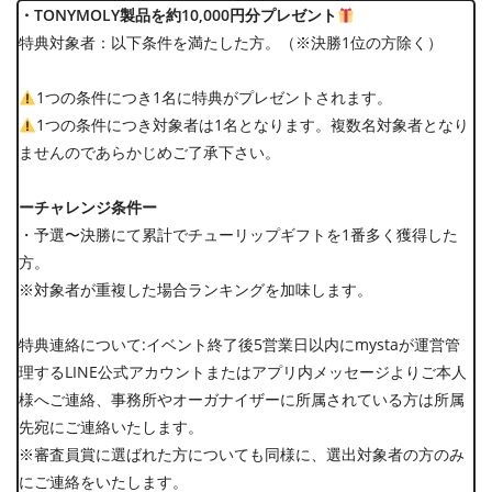
・TONYMOLY製品を約10,000円分プレゼント
特典対象者：以下条件を満たした⽅。（※決勝1位の方除く）
1つの条件につき1名に特典がプレゼントされます。
1つの条件につき対象者は1名となります。複数名対象者となり
ませんのであらかじめご了承下さい。
ーチャレンジ条件ー
・予選〜決勝にて累計でチューリップギフトを1番多く獲得した
⽅。
※対象者が重複した場合ランキングを加味します。
特典連絡について:イベント終了後5営業日以内にmystaが運営管
理するLINE公式アカウントまたはアプリ内メッセージよりご本人
様へご連絡、事務所やオーガナイザーに所属されている方は所属
先宛にご連絡いたします。
※審査員賞に選ばれた方についても同様に、選出対象者の方のみ
にご連絡をいたします。