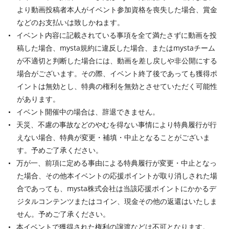
より動画投稿者本人がイベント参加資格を喪失した場合、賞金
などのお支払いは致しかねます。
イベント内容に記載されている事項を全て満たさずに動画を投
稿した場合、mysta規約に違反した場合、またはmystaチーム
が不適切と判断した場合には、動画を差し戻しや非公開にする
場合がございます。その際、イベント終了後であっても獲得ポ
イントは無効とし、特典の権利を無効とさせていただく可能性
があります。
イベント開催中の場合は、辞退できません。
天災、不慮の事故などのやむを得ない事情により特典履行が行
えない場合、特典が変更・補填・中止となることがございま
す。予めご了承ください。
万が一、前項に定める事由による特典履行が変更・中止となっ
た場合、その他本イベントの応援ポイントが取り消しされた場
合であっても、mysta株式会社は当該応援ポイントにかかるデ
ジタルコンテンツまたはコイン、現金その他の返還はいたしま
せん。予めご了承ください。
本イベントで獲得された権利の譲渡などは不可となります。