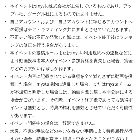
本イベントはmysta株式会社が主催しているものであり、アッ
プル社、グーグル社によるものではありません。
自己アカウントおよび、自己アカウントに準じるアカウントへ
の応援はチア・ギフティング共に禁止とさせていただきます。
不正チア等の不正が発覚した際には、イベント終了後にランキ
ングの修正を行う場合があります。
本イベントの投稿ルールまたはmysta利用規約への違反などに
より動画投稿者本人がイベント参加資格を喪失した場合、賞金
などのお支払いは致しかねます。
イベント内容に記載されている事項を全て満たさずに動画を投
稿した場合、mysta規約に違反した場合、またはmystaチーム
が不適切と判断した場合には、動画を差し戻しや非公開にする
場合がございます。その際、イベント終了後であっても獲得ポ
イントは無効とし、特典の権利を無効とさせていただく可能性
があります。
イベント開催中の場合は、辞退できません。
天災、不慮の事故などのやむを得ない事情により特典履行が行
えない場合、特典が変更・補填・中止となることがございま