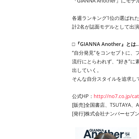
『GIANNA Another』
各週ランキング1位の選ばれ
計2名が誌面モデルとして出
□『GIANNA Another』とは
“自分発見”をコンセプトに
流行にとらわれず、“好き”
出していく。
そんな自分スタイルを追求し
公式HP：
http://no7.co.jp/c
[販売]全国書店、TSUTAYA、
[発行]株式会社ナンバーセブ