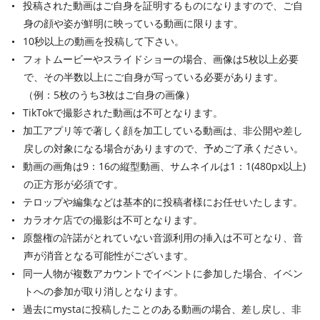
投稿された動画はご自身を証明するものになりますので、ご自
身の顔や姿が鮮明に映っている動画に限ります。
10秒以上の動画を投稿して下さい。
フォトムービーやスライドショーの場合、画像は5枚以上必要
で、その半数以上にご自身が写っている必要があります。
（例：5枚のうち3枚はご自身の画像）
TikTokで撮影された動画は不可となります。
加工アプリ等で著しく顔を加工している動画は、非公開や差し
戻しの対象になる場合がありますので、予めご了承ください。
動画の画角は9：16の縦型動画、サムネイルは1：1(480px以上)
の正方形が必須です。
テロップや編集などは基本的に投稿者様にお任せいたします。
カラオケ店での撮影は不可となります。
原盤権の許諾がとれていない音源利用の挿入は不可となり、音
声が消音となる可能性がございます。
同一人物が複数アカウントでイベントに参加した場合、イベン
トへの参加が取り消しとなります。
過去にmystaに投稿したことのある動画の場合、差し戻し、非