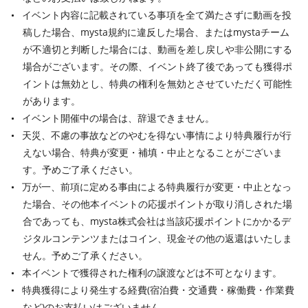
イベント内容に記載されている事項を全て満たさずに動画を投
稿した場合、mysta規約に違反した場合、またはmystaチーム
が不適切と判断した場合には、動画を差し戻しや非公開にする
場合がございます。その際、イベント終了後であっても獲得ポ
イントは無効とし、特典の権利を無効とさせていただく可能性
があります。
イベント開催中の場合は、辞退できません。
天災、不慮の事故などのやむを得ない事情により特典履行が行
えない場合、特典が変更・補填・中止となることがございま
す。予めご了承ください。
万が一、前項に定める事由による特典履行が変更・中止となっ
た場合、その他本イベントの応援ポイントが取り消しされた場
合であっても、mysta株式会社は当該応援ポイントにかかるデ
ジタルコンテンツまたはコイン、現金その他の返還はいたしま
せん。予めご了承ください。
本イベントで獲得された権利の譲渡などは不可となります。
特典獲得により発生する経費(宿泊費・交通費・稼働費・作業費
など)のお支払いはございません。