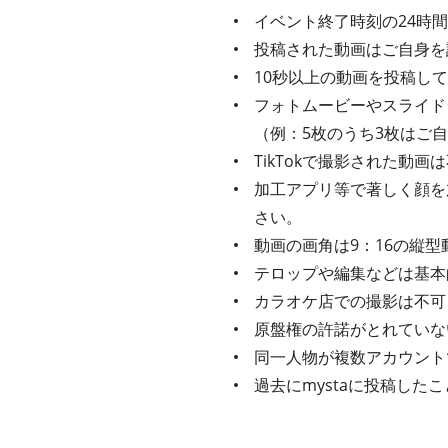
イベント終了時刻の24時
投稿された動画はご自身を
10秒以上の動画を投稿し
フォトムービーやスライド
（例：5枚のうち3枚はご
TikTokで撮影された動
加工アプリ等で著しく顔を
さい。
動画の画角は9：16の縦型
テロップや編集などは基本
カラオケ店での撮影は不可
原盤権の許諾がとれていな
同一人物が複数アカウント
過去にmystaに投稿し