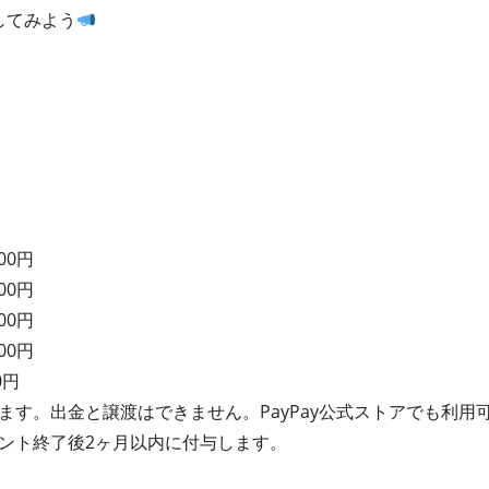
してみよう
00円
00円
00円
00円
0円
れます。出金と譲渡はできません。PayPay公式ストアでも利用
イベント終了後2ヶ月以内に付与します。