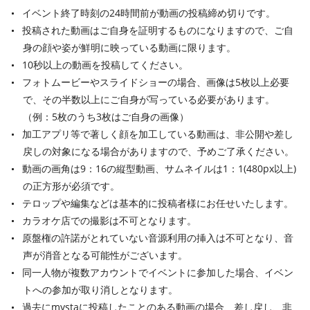
イベント終了時刻の24時間前が動画の投稿締め切りです。
投稿された動画はご自身を証明するものになりますので、ご自
身の顔や姿が鮮明に映っている動画に限ります。
10秒以上の動画を投稿してください。
フォトムービーやスライドショーの場合、画像は5枚以上必要
で、その半数以上にご自身が写っている必要があります。
（例：5枚のうち3枚はご自身の画像）
加工アプリ等で著しく顔を加工している動画は、非公開や差し
戻しの対象になる場合がありますので、予めご了承ください。
動画の画角は9：16の縦型動画、サムネイルは1：1(480px以上)
の正方形が必須です。
テロップや編集などは基本的に投稿者様にお任せいたします。
カラオケ店での撮影は不可となります。
原盤権の許諾がとれていない音源利用の挿入は不可となり、音
声が消音となる可能性がございます。
同一人物が複数アカウントでイベントに参加した場合、イベン
トへの参加が取り消しとなります。
過去にmystaに投稿したことのある動画の場合、差し戻し、非