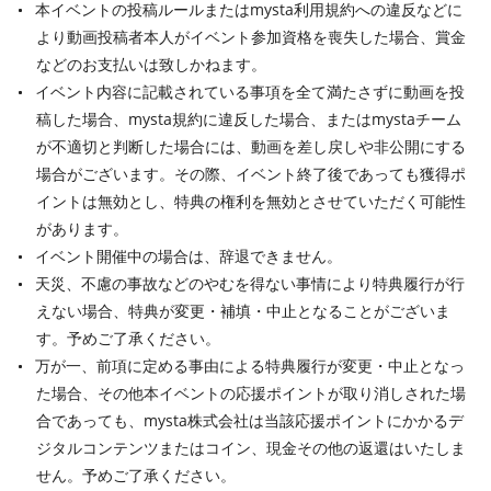
本イベントの投稿ルールまたはmysta利用規約への違反などに
より動画投稿者本人がイベント参加資格を喪失した場合、賞金
などのお支払いは致しかねます。
イベント内容に記載されている事項を全て満たさずに動画を投
稿した場合、mysta規約に違反した場合、またはmystaチーム
が不適切と判断した場合には、動画を差し戻しや非公開にする
場合がございます。その際、イベント終了後であっても獲得ポ
イントは無効とし、特典の権利を無効とさせていただく可能性
があります。
イベント開催中の場合は、辞退できません。
天災、不慮の事故などのやむを得ない事情により特典履行が行
えない場合、特典が変更・補填・中止となることがございま
す。予めご了承ください。
万が一、前項に定める事由による特典履行が変更・中止となっ
た場合、その他本イベントの応援ポイントが取り消しされた場
合であっても、mysta株式会社は当該応援ポイントにかかるデ
ジタルコンテンツまたはコイン、現金その他の返還はいたしま
せん。予めご了承ください。